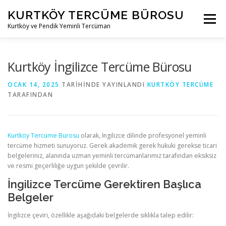
İçeriğe
KURTKÖY TERCÜME BÜROSU
geç
Menü
Kurtköy ve Pendik Yeminli Tercüman
KURTKÖY TERCÜME BÜROSU
TEKNIK TERCÜME
Kurtköy İngilizce Tercüme Bürosu
OCAK 14, 2025
TARIHINDE YAYINLANDI
KURTKÖY TERCÜME
TARAFINDAN
HUKUKI TERCÜME
TICARI TERCÜME
AKADEMIK TERCÜME
İLETIŞIM
Kurtköy Tercüme Bürosu
olarak, İngilizce dilinde profesyonel yeminli
tercüme hizmeti sunuyoruz. Gerek akademik gerek hukuki gerekse ticari
belgeleriniz, alanında uzman yeminli tercümanlarımız tarafından eksiksiz
ve resmi geçerliliğe uygun şekilde çevrilir.
İngilizce Tercüme Gerektiren Başlıca
Belgeler
İngilizce çeviri, özellikle aşağıdaki belgelerde sıklıkla talep edilir: