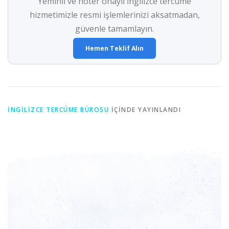
Yeminli ve noter onaylı İngilizce tercüme
hizmetimizle resmi işlemlerinizi aksatmadan,
güvenle tamamlayın.
Hemen Teklif Alın
İNGILIZCE TERCÜME BÜROSU
IÇINDE YAYINLANDI