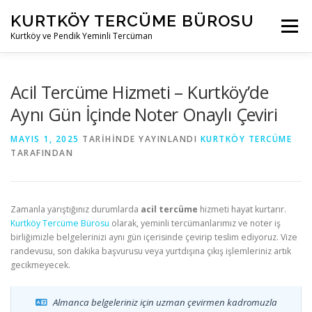
İçeriğe
KURTKÖY TERCÜME BÜROSU
geç
Menü
Kurtköy ve Pendik Yeminli Tercüman
KURTKÖY TERCÜME BÜROSU
TEKNIK TERCÜME
Acil Tercüme Hizmeti – Kurtköy’de
Aynı Gün İçinde Noter Onaylı Çeviri
HUKUKI TERCÜME
TICARI TERCÜME
MAYIS 1, 2025
TARIHINDE YAYINLANDI
KURTKÖY TERCÜME
TARAFINDAN
AKADEMIK TERCÜME
İLETIŞIM
Zamanla yarıştığınız durumlarda
acil tercüme
hizmeti hayat kurtarır.
Kurtköy Tercüme Bürosu
olarak, yeminli tercümanlarımız ve noter iş
birliğimizle belgelerinizi aynı gün içerisinde çevirip teslim ediyoruz. Vize
randevusu, son dakika başvurusu veya yurtdışına çıkış işlemleriniz artık
gecikmeyecek.
Almanca belgeleriniz için uzman çevirmen kadromuzla