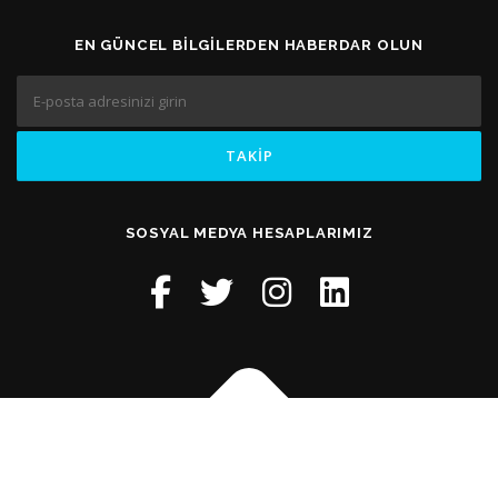
EN GÜNCEL BILGILERDEN HABERDAR OLUN
SOSYAL MEDYA HESAPLARIMIZ
Telif hakkı © 2026 KURTKÖY Tercüme Bürosu
–
FameThemes
tarafından
OnePress
teması