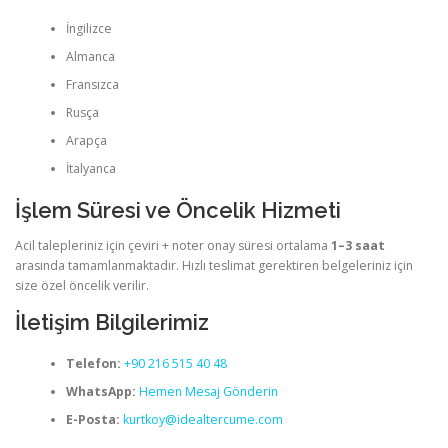
İngilizce
Almanca
Fransızca
Rusça
Arapça
İtalyanca
İşlem Süresi ve Öncelik Hizmeti
Acil talepleriniz için çeviri + noter onay süresi ortalama
1–3 saat
arasında tamamlanmaktadır. Hızlı teslimat gerektiren belgeleriniz için
size özel öncelik verilir.
İletişim Bilgilerimiz
Telefon:
+90 216 515 40 48
WhatsApp:
Hemen Mesaj Gönderin
E-Posta:
kurtkoy@idealtercume.com